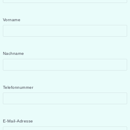
Pflichtfeld
Vorname
Pflichtfeld
Nachname
Pflichtfeld
Telefonnummer
Pflichtfeld
E-Mail-Adresse